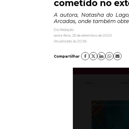
cometido no ext
A autora, Natasha do Lago
Arcadas, onde também obteve
Da Redação
sexta-feira, 25 de setembro de 2020
Atualizado às 20:56
Compartilhar