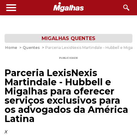
MIGALHAS QUENTES
Home
>
Quentes
>
Parceria LexisNexis Martindale - Hubbell e Migal
PUBLICIDADE
Parceria LexisNexis
Martindale - Hubbell e
Migalhas para oferecer
serviços exclusivos para
os advogados da América
Latina
x