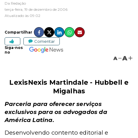
Da Redação
terça-feira, 19 de dezembro de 2006
Atualizado às 09:02
Compartilhar
Comentar
Siga-nos
no
A
A
LexisNexis Martindale - Hubbell e
Migalhas
Parceria para oferecer serviços
exclusivos para os advogados da
América Latina.
Desenvolvendo contento editorial e