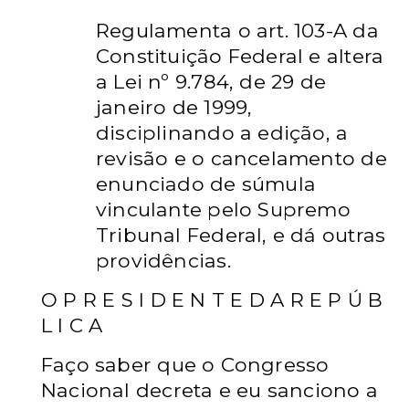
Regulamenta o art. 103-A da
Constituição Federal e altera
a Lei nº 9.784, de 29 de
janeiro de 1999,
disciplinando a edição, a
revisão e o cancelamento de
enunciado de súmula
vinculante pelo Supremo
Tribunal Federal, e dá outras
providências.
O P R E S I D E N T E D A R E P Ú B
L I C A
Faço saber que o Congresso
Nacional decreta e eu sanciono a