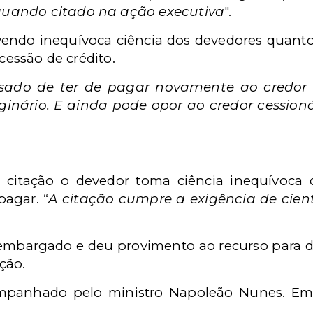
uando citado na ação executiva
".
vendo inequívoca ciência dos devedores quan
 cessão de crédito.
sado de ter de pagar novamente ao credor c
ginário. E ainda pode opor ao credor cession
da citação o devedor toma ciência inequívoca
agar. “
A citação cumpre a exigência de cient
 embargado e deu provimento ao recurso para de
ção.
companhado pelo ministro Napoleão Nunes. Em