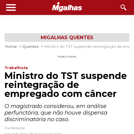
MIGALHAS QUENTES
Home
>
Quentes
>
Ministro do TST suspende reintegração de emp
PUBLICIDADE
Trabalhista
Ministro do TST suspende
reintegração de
empregado com câncer
O magistrado considerou, em análise
perfunctória, que não houve dispensa
discriminatória no caso.
Da Redação
segunda-feira, 17 de maio de 2021