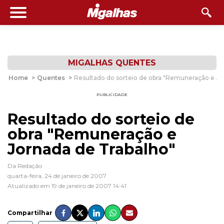
MIGALHAS QUENTES
Home
>
Quentes
>
Resultado do sorteio de obra "Remuneração e Jo
PUBLICIDADE
Resultado do sorteio de
obra "Remuneração e
Jornada de Trabalho"
Da Redação
quarta-feira, 24 de janeiro de 2007
Atualizado em 19 de janeiro de 2007 14:41
Compartilhar