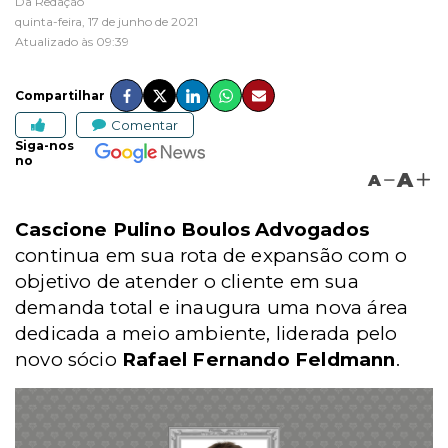
Da Redação
quinta-feira, 17 de junho de 2021
Atualizado às 09:39
Compartilhar
Comentar
Siga-nos
no
A
A
Cascione Pulino Boulos Advogados
continua em sua rota de expansão com o
objetivo de atender o cliente em sua
demanda total e inaugura uma nova área
dedicada a meio ambiente, liderada pelo
novo sócio
Rafael Fernando Feldmann
.