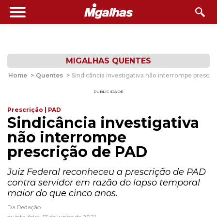
MIGALHAS QUENTES
Home
>
Quentes
>
Sindicância investigativa não interrompe prescr
PUBLICIDADE
Prescrição | PAD
Sindicância investigativa
não interrompe
prescrição de PAD
Juiz Federal reconheceu a prescrição de PAD
contra servidor em razão do lapso temporal
maior do que cinco anos.
Da Redação
quinta-feira, 17 de junho de 2021