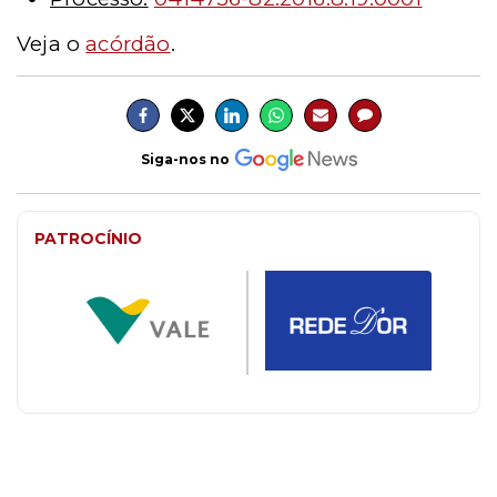
Veja o
acórdão
.
Siga-nos no
PATROCÍNIO