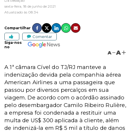
Da Redação
sexta-feira, 18 de junho de 2021
Atualizado às 08:34
Compartilhar
Comentar
Siga-nos
no
A
A
A 1ª câmara Cível do TJ/RJ manteve a
indenização devida pela companhia aérea
American Airlines a uma passageira que
passou por diversos percalços em sua
viagem. De acordo com o acórdão assinado
pelo desembargador Camilo Ribeiro Rulière,
a empresa foi condenada a restituir uma
multa de US$ 300 aplicada à cliente, além
de indenizá-la em R$ 5 mil a título de danos