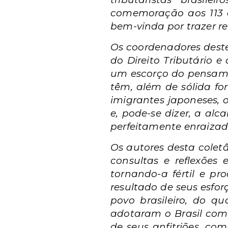
comemoração aos 113 a
bem-vinda por trazer rel
Os coordenadores deste l
do Direito Tributário e
um escorço do pensame
têm, além de sólida f
imigrantes japoneses, 
e, pode-se dizer, a al
perfeitamente enraizados 
Os autores desta colet
consultas e reflexões 
tornando-a fértil e pr
resultado de seus esfo
povo brasileiro, do 
adotaram o Brasil com
de seus anfitriões, co