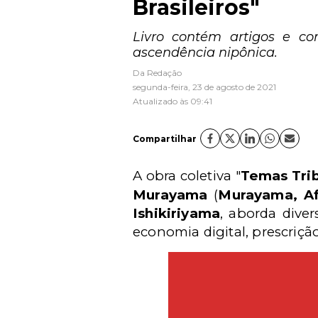
Brasileiros"
Livro contém artigos e com
ascendência nipônica.
Da Redação
segunda-feira, 23 de agosto de 2021
Atualizado às 09:41
Compartilhar
A obra coletiva "
Temas Trib
Murayama
(
Murayama, Af
Ishikiriyama
, aborda diver
economia digital, prescrição