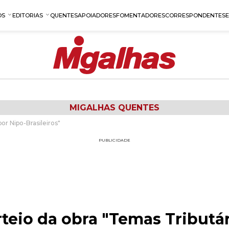
OS
EDITORIAS
QUENTES
APOIADORES
FOMENTADORES
CORRESPONDENTES
MIGALHAS QUENTES
or Nipo-Brasileiros"
PUBLICIDADE
teio da obra "Temas Tributár