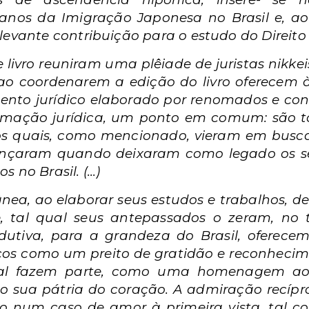
nos da Imigração Japonesa no Brasil e, ao 
evante contribuição para o estudo do Direito Tri
ivro reuniram uma plêiade de juristas nikkeis 
 ao coordenarem a edição do livro oferecem à 
nto jurídico elaborado por renomados e cons
ormação jurídica, um ponto em comum: são t
os quais, como mencionado, vieram em busca 
cançaram quando deixaram como legado os seu
no Brasil. (...)
ânea, ao elaborar seus estudos e trabalhos, d
e, tal qual seus antepassados o zeram, no t
odutiva, para a grandeza do Brasil, oferece
rços como um preito de gratidão e reconhecim
qual fazem parte, como uma homenagem ao
o sua pátria do coração. A admiração recíp
mo num caso de amor à primeira vista, tal c