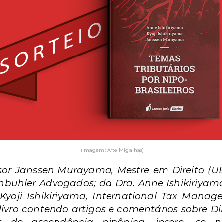
(Imagem: Arte Migalhas)
essor Janssen Murayama, Mestre em Direito (
chbühler Advogados; da Dra. Anne Ishikiriyama
 Kyoji Ishikiriyama, International Tax Mana
ivro contendo artigos e comentários sobre Dir
eiros de ascendência nipônica, insere- se