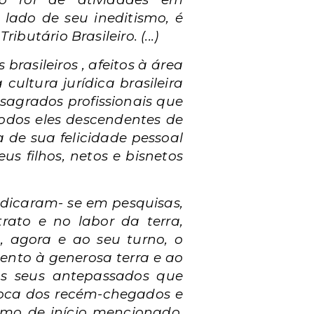
lado de seu ineditismo, é
butário Brasileiro. (...)
brasileiros , afeitos à área
cultura jurídica brasileira
agrados profissionais que
odos eles descendentes de
de sua felicidade pessoal
s filhos, netos e bisnetos
edicaram- se em pesquisas,
rato e no labor da terra,
m, agora e ao seu turno, o
ento à generosa terra e ao
s seus antepassados que
roca dos recém-chegados e
omo de início mencionado,