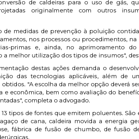
onversão de caldeiras para o uso de gás, 
ojetadas originalmente com outros insum
ão de medidas de prevenção à poluição contida
amentos, nos processos ou procedimentos, na 
rias-primas e, ainda, no aprimoramento do
o a melhor utilização dos tipos de insumos", des
lementação destas ações demanda o desenvol
inição das tecnologias aplicáveis, além de 
obtidos. "A escolha da melhor opção deverá s
ica e econômica, bem como avaliação do benefí
ntadas", completa o advogado.
 tipos de fontes que emitem poluentes. São ele
bagaço de cana, caldeira movida a energia ger
ulose, fábrica de fusão de chumbo, de fusão d
derúrgicas.