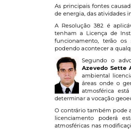
As principais fontes causa
de energia, das atividades i
A Resolução 382 é aplicá
tenham a Licença de Insta
funcionamento, terão os s
podendo acontecer a qualq
Segundo o ad
Azevedo Sette 
ambiental licenci
áreas onde o ger
atmosférica est
determinar a vocação geoe
O contrário também pode a
licenciamento poderá est
atmosféricas nas modificaçõ