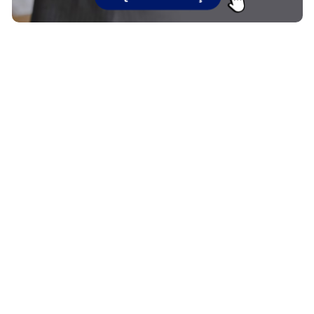
ÇOS
ESPECIAIS
MI
mia
#covid19
Cen
es
dr. Pintassilgo
Fal
eiro VIP
Lula Fala
Apo