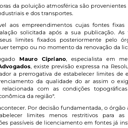
doras da poluição atmosférica são proveniente
ndustriais e dos transportes.
vel aos empreendimentos cujas fontes fixas 
lação solicitada após a sua publicação. As
eus limites fixados posteriormente pelo ór
uer tempo ou no momento da renovação da lic
vogado
Mauro Cipriano
, especialista em me
Advogados
, existe previsão expressa na Reso
ador a prerrogativa de estabelecer limites de 
enciamento da qualidade do ar assim o exigi
á relacionada com as condições topográfic
conômica da região".
contecer. Por decisão fundamentada, o órgão 
abelecer limites menos restritivos para as
es passíveis de licenciamento em fontes já inst