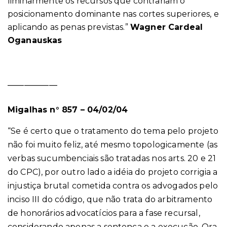
liminarmente os recursos que contrariam o
posicionamento dominante nas cortes superiores, e
aplicando as penas previstas.”
W
agner Cardeal
Oganauskas
____________
Migalhas n° 857 – 04/02/04
“Se é certo que o tratamento do tema pelo projeto
não foi muito feliz, até mesmo topologicamente (as
verbas sucumbenciais são tratadas nos arts. 20 e 21
do CPC), por outro lado a idéia do projeto corrigia a
injustiça brutal cometida contra os advogados pelo
inciso III do código, que não trata do arbitramento
de honorários advocatícios para a fase recursal,
considerando apenas a sentença e a execução. Ora,