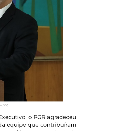
êa/PR)
 Executivo, o PGR agradeceu
 da equipe que contribuíram