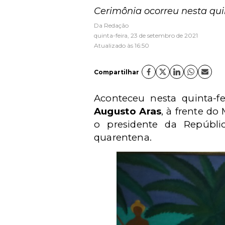
Cerimônia ocorreu nesta quin
Da Redação
quinta-feira, 23 de setembro de 2021
Atualizado às 16:50
Compartilhar
Aconteceu nesta quinta-fe
Augusto Aras
, à frente do
o presidente da Repúbli
quarentena.