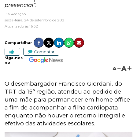
presencial”.
Da Redação
sexta-feira, 24 de setembro de 2021
Atualizado às 16:32
Compartilhar
Comentar
Siga-nos
no
A
A
O desembargador Francisco Giordani, do
TRT da 15ª região, atendeu ao pedido de
uma mãe para permanecer em home office
a fim de acompanhar a filha cardiopata
enquanto não houver o retorno integral e
efetivo das atividades escolares.