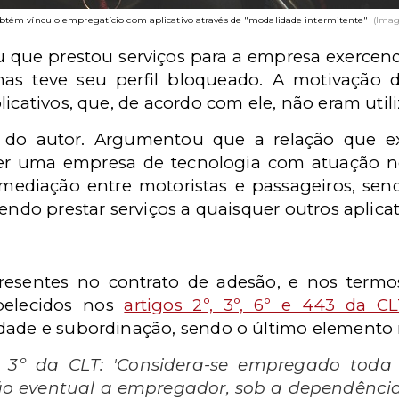
obtém vínculo empregatício com aplicativo através de "modalidade intermitente"
(Imag
u que prestou serviços para a empresa exercendo
as teve seu perfil bloqueado. A motivação d
licativos, que, de acordo com ele, não eram util
 do autor. Argumentou que a relação que exi
 ser uma empresa de tecnologia com atuação
rmediação entre motoristas e passageiros, send
odendo prestar serviços a quaisquer outros apl
resentes no contrato de adesão, e nos term
belecidos nos
artigos 2º, 3º, 6º e 443 da C
dade e subordinação, sendo o último
elemento 
 3º da CLT: 'Considera-se empregado toda 
ão eventual a empregador, sob a dependência 