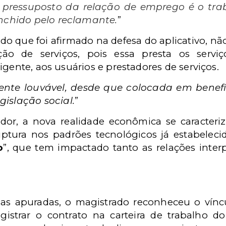
o pressuposto da relação de emprego é o tra
enchido pelo reclamante.
”
o do que foi afirmado na defesa do aplicativo, 
ção de serviços, pois essa presta os serviç
igente, aos usuários e prestadores de serviços.
mente louvável, desde que colocada em benef
islação social.
”
or, a nova realidade econômica se caracteri
uptura nos padrões tecnológicos já estabele
o
”, que tem impactado tanto as relações inter
as apuradas, o magistrado reconheceu o vínc
strar o contrato na carteira de trabalho d