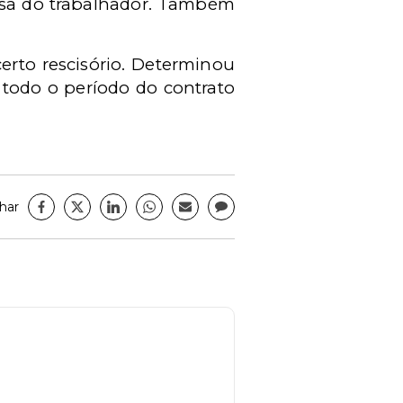
usa do trabalhador. Também
rto rescisório. Determinou
 todo o período do contrato
har