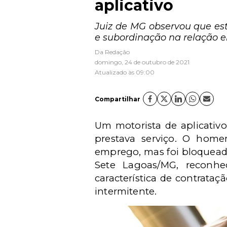
aplicativo
Juiz de MG observou que es
e subordinação na relação en
Da Redação
domingo, 24 de outubro de 2021
Atualizado às 09:00
Compartilhar
Um motorista de aplicativ
prestava serviço. O hom
emprego, mas foi bloqueado
Sete Lagoas/MG,
reconhe
característica de contrataç
intermitente.