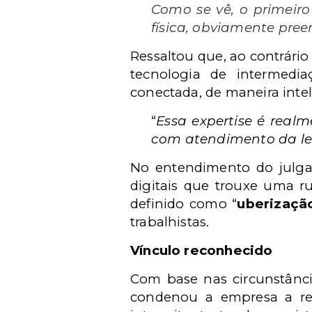
Como se vê, o primeir
física, obviamente pre
Ressaltou que, ao contrári
tecnologia de intermedia
conectada, de maneira intel
“
Essa expertise é real
com atendimento da leg
No entendimento do julgad
digitais que trouxe uma r
definido como “
uberizaçã
trabalhistas.
Vínculo reconhecido
Com base nas circunstânci
condenou a empresa a regi