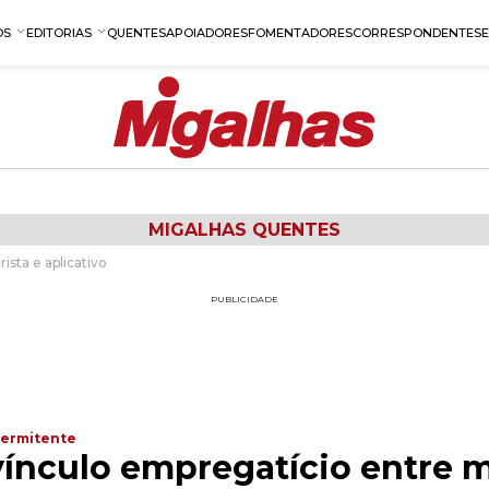
OS
EDITORIAS
QUENTES
APOIADORES
FOMENTADORES
CORRESPONDENTES
MIGALHAS QUENTES
sta e aplicativo
PUBLICIDADE
termitente
ínculo empregatício entre m