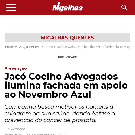
MIGALHAS QUENTES
Home
>
Quentes
>
Jacó Coelho Advogados ilumina fachada em apo
PUBLICIDADE
Prevenção
Jacó Coelho Advogados
ilumina fachada em apoio
ao Novembro Azul
Campanha busca motivar os homens a
cuidarem da sua saúde, dando ênfase a
prevenção do câncer de próstata.
Da Redação
sexta-feira, 5 de novembro de 2021