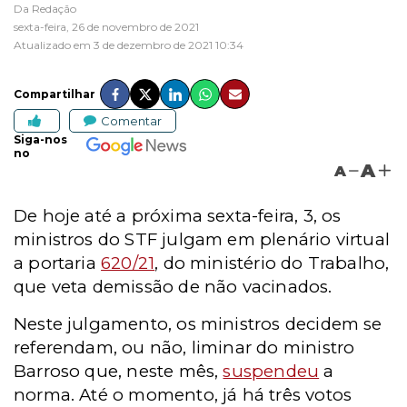
Da Redação
sexta-feira, 26 de novembro de 2021
Atualizado em 3 de dezembro de 2021 10:34
Compartilhar
Comentar
Siga-nos
no
A
A
De hoje até a próxima sexta-feira, 3, os
ministros do STF julgam em plenário virtual
a portaria
620/21
, do ministério do Trabalho,
que veta demissão de não vacinados.
Neste julgamento, os ministros decidem se
referendam, ou não, liminar do ministro
Barroso que, neste mês,
suspendeu
a
norma. Até o momento, já há três votos