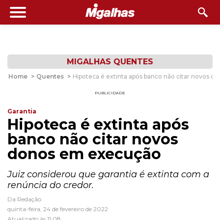
MIGALHAS QUENTES
Home
>
Quentes
>
Hipoteca é extinta após banco não citar novos 
PUBLICIDADE
Garantia
Hipoteca é extinta após
banco não citar novos
donos em execução
Juiz considerou que garantia é extinta com a
renúncia do credor.
Da Redação
quinta-feira, 24 de fevereiro de 2022
Atualizado às 11:08