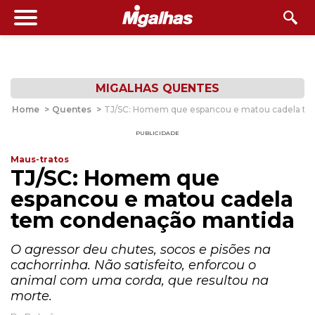
MIGALHAS QUENTES
Home
>
Quentes
>
TJ/SC: Homem que espancou e matou cadela t
PUBLICIDADE
Maus-tratos
TJ/SC: Homem que
espancou e matou cadela
tem condenação mantida
O agressor deu chutes, socos e pisões na
cachorrinha. Não satisfeito, enforcou o
animal com uma corda, que resultou na
morte.