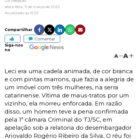
Da Redação
sexta-feira, 11 de março de 2022
Atualizado às 13:23
Compartilhar
Comentar
Siga-nos
no
A
A
Leci era uma cadela animada, de cor branca
e com pintas marrons, que fazia a alegria de
um imóvel com três mulheres, na serra
catarinense. Vítima de maus-tratos por um
vizinho, ela morreu enforcada. Em razão
disso, um homem teve a pena confirmada
pela 1ª câmara Criminal do TJ/SC, em
apelação sob a relatoria do desembargador
Ariovaldo Rogério Ribeiro da Silva. O réu foi