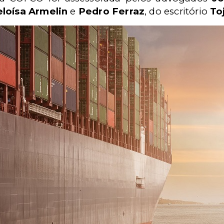
loísa Armelin
e
Pedro Ferraz
, do escritório
To