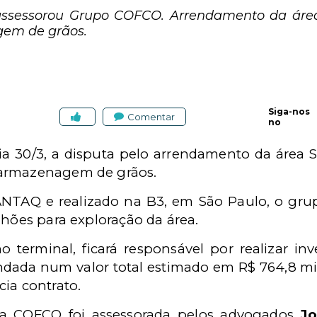
assessorou Grupo COFCO. Arrendamento da área
em de grãos.
Siga-nos
Comentar
no
a 30/3, a disputa pelo arrendamento da área S
 armazenagem de grãos.
NTAQ e realizado na B3, em São Paulo, o grup
lhões para exploração da área.
 terminal, ficará responsável por realizar i
dada num valor total estimado em R$ 764,8 mi
ia contrato.
 a COFCO foi assessorada pelos advogados
Jo