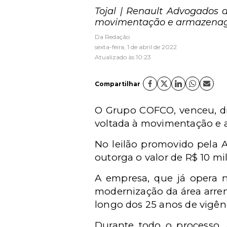
Tojal | Renault Advogados 
movimentação e armazenag
Da Redação
sexta-feira, 1 de abril de 2022
Atualizado às 10:23
Compartilhar
O Grupo COFCO, venceu, di
voltada à movimentação e
No leilão promovido pela A
outorga o valor de R$ 10 mi
A empresa, que já opera no
modernização da área arren
longo dos 25 anos de vigênc
Durante todo o processo,