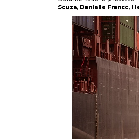
Souza
,
Danielle Franco
,
He