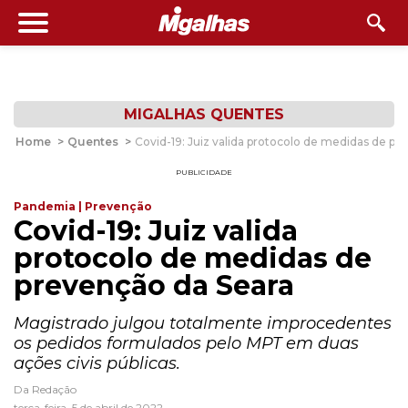
MIGALHAS QUENTES
Home
>
Quentes
>
Covid-19: Juiz valida protocolo de medidas de pr
PUBLICIDADE
Pandemia | Prevenção
Covid-19: Juiz valida
protocolo de medidas de
prevenção da Seara
Magistrado julgou totalmente improcedentes
os pedidos formulados pelo MPT em duas
ações civis públicas.
Da Redação
terça-feira, 5 de abril de 2022