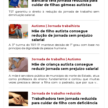
Bancária terá jornada reduzida para
cuidar de filhas gêmeas autistas
TST garantiu o direito à redução da jornada de trabalho sem
diminuição salarial.
Autismo | Jornada trabalhista
Mãe de filho autista consegue
redução de jornada sem prejuízo
salarial
A 3ª turma do TRT-17 manteve decisão de 1º grau com base no
princípio da dignidade da pessoa humana.
Jornada de trabalho | Autismo
Mãe de criança autista consegue
reduzir jornada sem prejuízo salarial
A mãe é servidora pública de município do norte do Estado, atua
como professora do ensino fundamental e contou que muitas
vezes precisava deixar a filha com o padrasto, que por sua vez
perdia trabalhos em razão do tempo que disponibilizava para a
enteada.
Jornada de trabalho reduzida
Trabalhadora tem jornada reduzida
para cuidar de filho com deficiência