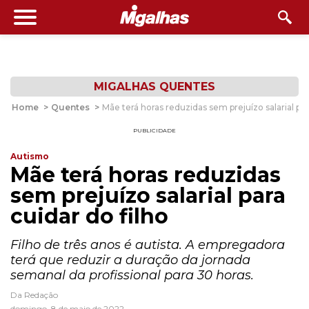
MIGALHAS QUENTES
Home
>
Quentes
>
Mãe terá horas reduzidas sem prejuízo salarial par
PUBLICIDADE
Autismo
Mãe terá horas reduzidas
sem prejuízo salarial para
cuidar do filho
Filho de três anos é autista. A empregadora
terá que reduzir a duração da jornada
semanal da profissional para 30 horas.
Da Redação
domingo, 8 de maio de 2022