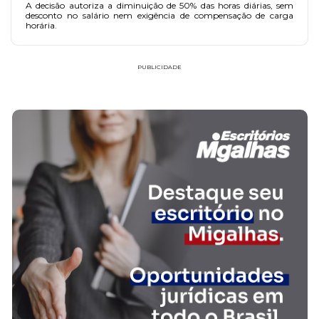
A decisão autoriza a diminuição de 50% das horas diárias, sem
desconto no salário nem exigência de compensação de carga
horária.
PUBLICIDADE
FAÇA PARTE!
CADASTRE-SE
GONSALVES DE RESENDE ADVOGADOS
ATENDIMENTO IMEDIATO
SAIBA MAIS SOBRE O ESCRITÓRIO