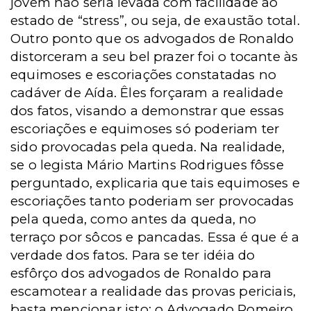
jovem não seria levada com facilidade ao
estado de “stress”, ou seja, de exaustão total.
Outro ponto que os advogados de Ronaldo
distorceram a seu bel prazer foi o tocante às
equimoses e escoriações constatadas no
cadáver de Aída. Êles forçaram a realidade
dos fatos, visando a demonstrar que essas
escoriações e equimoses só poderiam ter
sido provocadas pela queda. Na realidade,
se o legista Mário Martins Rodrigues fôsse
perguntado, explicaria que tais equimoses e
escoriações tanto poderiam ser provocadas
pela queda, como antes da queda, no
terraço por sôcos e pancadas. Essa é que é a
verdade dos fatos. Para se ter idéia do
esfôrço dos advogados de Ronaldo para
escamotear a realidade das provas periciais,
basta mencionar isto: o Advogado Romeiro