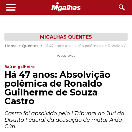
MIGALHAS QUENTES
Home
>
Quentes
>
Há 47 anos: Absolvição polêmica de Ronaldo Gui
PUBLICIDADE
Baú migalheiro
Há 47 anos: Absolvição
polêmica de Ronaldo
Guilherme de Souza
Castro
Castro foi absolvido pelo I Tribunal do Júri do
Distrito Federal da acusação de matar Aída
Cúri.