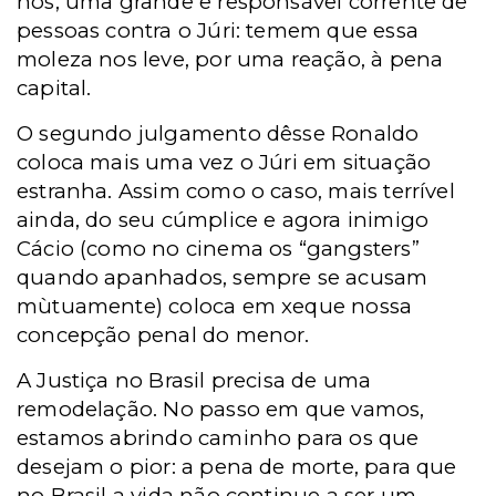
nós, uma grande e responsável corrente de
pessoas contra o Júri: temem que essa
moleza nos leve, por uma reação, à pena
capital.
O segundo julgamento dêsse Ronaldo
coloca mais uma vez o Júri em situação
estranha. Assim como o caso, mais terrível
ainda, do seu cúmplice e agora inimigo
Cácio (como no cinema os “gangsters”
quando apanhados, sempre se acusam
mùtuamente) coloca em xeque nossa
concepção penal do menor.
A Justiça no Brasil precisa de uma
remodelação. No passo em que vamos,
estamos abrindo caminho para os que
desejam o pior: a pena de morte, para que
no Brasil a vida não continue a ser um