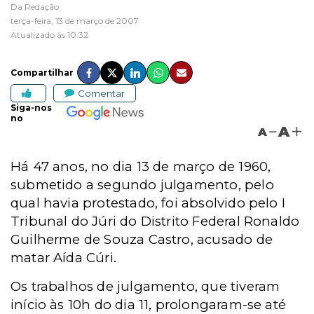
Da Redação
terça-feira, 13 de março de 2007
Atualizado às 10:32
Compartilhar
Comentar
Siga-nos
no
A
A
Há 47 anos, no dia 13 de março de 1960,
submetido a segundo julgamento, pelo
qual havia protestado, foi absolvido pelo I
Tribunal do Júri do Distrito Federal Ronaldo
Guilherme de Souza Castro, acusado de
matar Aída Cúri.
Os trabalhos de julgamento, que tiveram
início às 10h do dia 11, prolongaram-se até