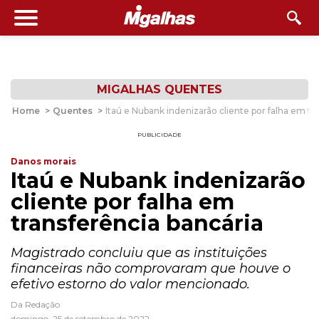
MIGALHAS QUENTES
Home
>
Quentes
>
Itaú e Nubank indenizarão cliente por falha em tr
PUBLICIDADE
Danos morais
Itaú e Nubank indenizarão
cliente por falha em
transferência bancária
Magistrado concluiu que as instituições
financeiras não comprovaram que houve o
efetivo estorno do valor mencionado.
Da Redação
domingo, 25 de setembro de 2022