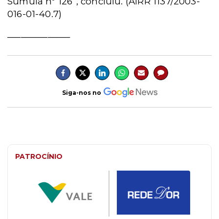
Súmula nº
126”
, concluiu. (AIRR 1137/2003-
016-01-40.7)
______________
Siga-nos no
PATROCÍNIO