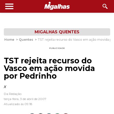
MIGALHAS QUENTES
Home
>
Quentes
>
TST rejeita recurso do Vasco em ação movida po
PUBLICIDADE
TST rejeita recurso do
Vasco em ação movida
por Pedrinho
x
Da Redação
terça-feira, 3 de abril de 2007
Atualizado às 09:18