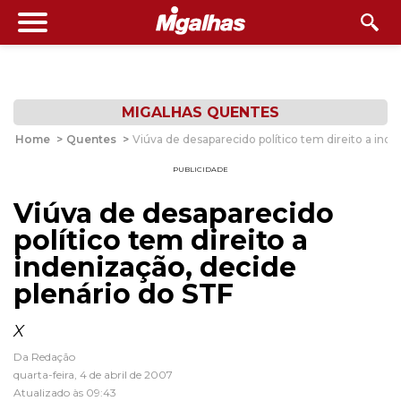
MIGALHAS QUENTES
Home
>
Quentes
>
Viúva de desaparecido político tem direito a inde
PUBLICIDADE
Viúva de desaparecido
político tem direito a
indenização, decide
plenário do STF
X
Da Redação
quarta-feira, 4 de abril de 2007
Atualizado às 09:43