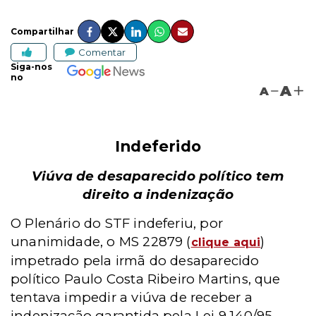
Compartilhar
Comentar
Siga-nos
no
A
A
Indeferido
Viúva de desaparecido político tem
direito a indenização
O Plenário do STF indeferiu, por
unanimidade, o MS 22879 (
)
clique aqui
impetrado pela irmã do desaparecido
político Paulo Costa Ribeiro Martins, que
tentava impedir a viúva de receber a
indenização garantida pela Lei 9.140/95 -