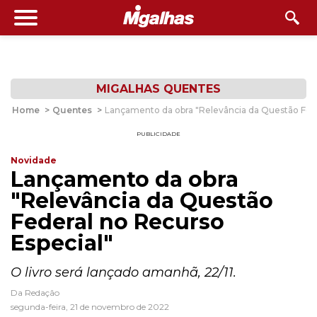
MIGALHAS QUENTES
Home
>
Quentes
>
Lançamento da obra "Relevância da Questão Fede
PUBLICIDADE
Novidade
Lançamento da obra
"Relevância da Questão
Federal no Recurso
Especial"
O livro será lançado amanhã, 22/11.
Da Redação
segunda-feira, 21 de novembro de 2022