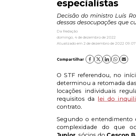
especialistas
Decisão do ministro Luís Ro
dessas desocupações que cum
Da Redação
domingo, 4 de dezembro de 2022
Atualizado em 2 de dezembro de 2022 09:07
Compartilhar
O STF referendou, no iníc
determinou a retomada das
locações individuais regu
requisitos da
lei do inquil
contrato.
Segundo o entendimento d
complexidade do que oc
Junior
,
sócios do
Cescon B