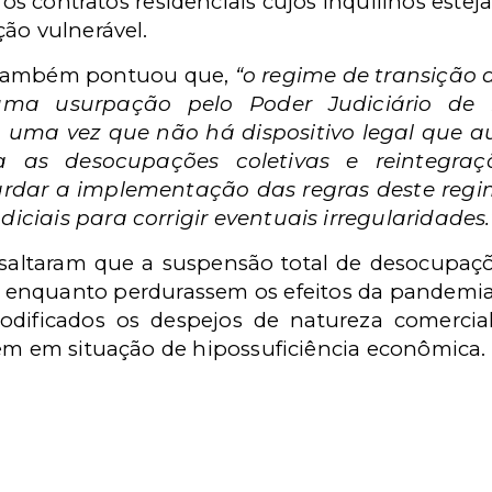
 os contratos residenciais cujos inquilinos est
ão vulnerável.
 também pontuou que,
“o regime de transição
uma usurpação pelo Poder Judiciário de
, uma vez que não há dispositivo legal que a
a as desocupações coletivas e reintegraç
dar a implementação das regras deste regim
ciais para corrigir eventuais irregularidades.
saltaram que a suspensão total de desocupaçõe
a enquanto perdurassem os efeitos da pandemia d
ificados os despejos de natureza comercial
sem em situação de hipossuficiência econômica.