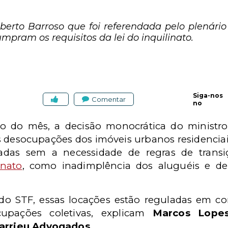
berto Barroso que foi referendada pelo plenári
pram os requisitos da lei do inquilinato.
Siga-nos
Comentar
no
io do mês, a decisão monocrática do ministr
 desocupações dos imóveis urbanos residenciai
ladas sem a necessidade de regras de trans
inato
, como inadimplência dos aluguéis e d
o STF, essas locações estão reguladas em c
upações coletivas, explicam
Marcos Lope
arrieu Advogados
.