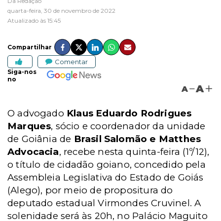
Da Redação
quarta-feira, 30 de novembro de 2022
Atualizado às 15:45
Compartilhar
Comentar
Siga-nos
no
A
A
O advogado
Klaus Eduardo Rodrigues
Marques
, sócio e coordenador da unidade
de Goiânia de
Brasil Salomão e Matthes
Advocacia
, recebe nesta quinta-feira (1º/12),
o título de cidadão goiano, concedido pela
Assembleia Legislativa do Estado de Goiás
(Alego), por meio de propositura do
deputado estadual Virmondes Cruvinel. A
solenidade será às 20h, no Palácio Maguito