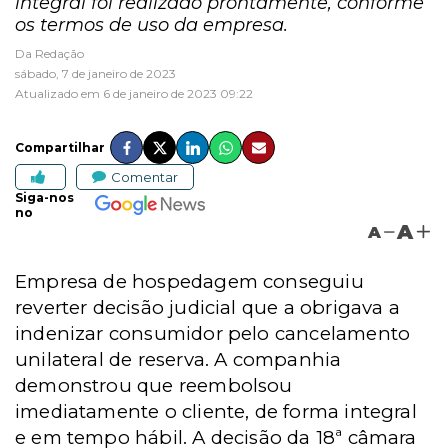
integral foi realizado prontamente, conforme
os termos de uso da empresa.
Da Redação
sábado, 7 de janeiro de 2023
Atualizado em 6 de janeiro de 2023 09:22
Compartilhar
Comentar
Siga-nos
no
A
A
Empresa de hospedagem conseguiu
reverter decisão judicial que a obrigava a
indenizar consumidor pelo cancelamento
unilateral de reserva. A companhia
demonstrou que reembolsou
imediatamente o cliente, de forma integral
e em tempo
hábil. A decisão da 18ª câmara