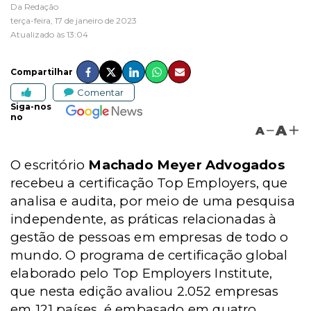
Da Redação
terça-feira, 17 de janeiro de 2023
Atualizado às 13:04
Compartilhar
Comentar
Siga-nos
no
A
A
O escritório
Machado Meyer Advogados
recebeu a certificação Top Employers, que
analisa e audita, por meio de uma pesquisa
independente, as práticas relacionadas à
gestão de pessoas em empresas de todo o
mundo. O programa de certificação global
elaborado pelo Top Employers Institute,
que nesta edição avaliou 2.052 empresas
em 121 países, é embasado em quatro