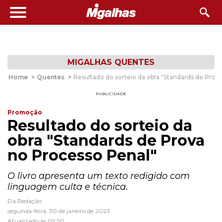
MIGALHAS QUENTES
Home
>
Quentes
>
Resultado do sorteio da obra "Standards de Prov
PUBLICIDADE
Promoção
Resultado do sorteio da
obra "Standards de Prova
no Processo Penal"
O livro apresenta um texto redigido com
linguagem culta e técnica.
Da Redação
segunda-feira, 30 de janeiro de 2023
Atualizado às 09:50