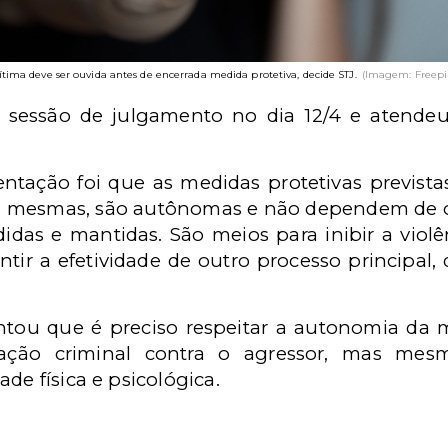
ítima deve ser ouvida antes de encerrada medida protetiva, decide STJ.
(Imagem: Freepi
m sessão de julgamento no dia 12/4 e atende
tação foi que as medidas protetivas previstas
si mesmas, são autônomas e não dependem de 
idas e mantidas. São meios para inibir a viol
ntir a efetividade de outro processo principal
ou que é preciso respeitar a autonomia da 
ação criminal contra o agressor, mas mes
de física e psicológica.