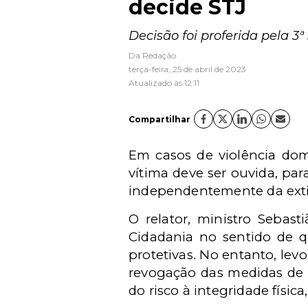
decide STJ
Decisão foi proferida pela 3
Da Redação
terça-feira, 25 de abril de 2023
Atualizado às 12:11
Compartilhar
Em casos de violência dom
vítima deve ser ouvida, pa
independentemente da extin
O relator, ministro Sebas
Cidadania no sentido de q
protetivas. No entanto, le
revogação das medidas de u
do risco à integridade física