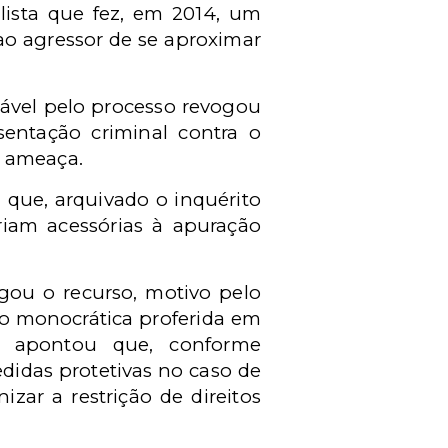
lista que fez, em 2014, um
 ao agressor de se aproximar
sável pelo processo revogou
sentação criminal contra o
 e ameaça.
 que, arquivado o inquérito
eriam acessórias à apuração
gou o recurso, motivo pelo
ão monocrática proferida em
le apontou que, conforme
edidas protetivas no caso de
izar a restrição de direitos