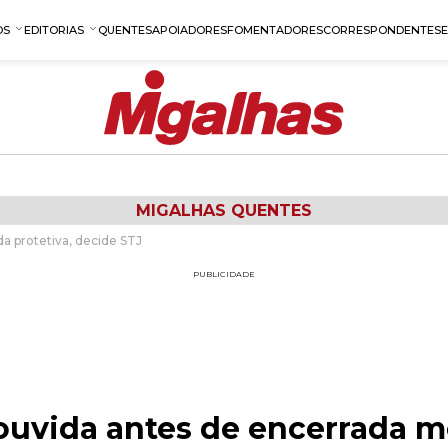
OS
EDITORIAS
QUENTES
APOIADORES
FOMENTADORES
CORRESPONDENTES
MIGALHAS QUENTES
a protetiva, decide STJ
PUBLICIDADE
ouvida antes de encerrada m