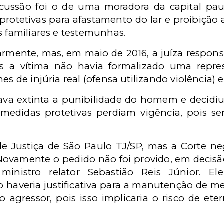
cussão foi o de uma moradora da capital pau
protetivas para afastamento do lar e proibição
s familiares e testemunhas.
narmente, mas, em maio de 2016, a juíza respon
is a vítima não havia formalizado uma repre
es de injúria real (ofensa utilizando violência)
va extinta a punibilidade do homem e decidiu
 medidas protetivas perdiam vigência, pois s
e Justiça de São Paulo TJ/SP, mas a Corte ne
. Novamente o pedido não foi provido, em decis
inistro relator Sebastião Reis Júnior. E
o haveria justificativa para a manutenção de m
 agressor, pois isso implicaria o risco de etern