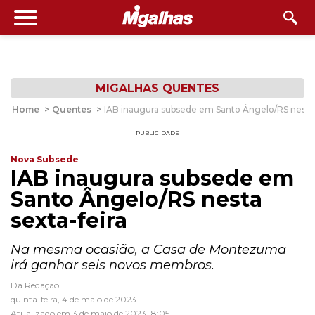
MIGALHAS QUENTES
Home
>
Quentes
>
IAB inaugura subsede em Santo Ângelo/RS nesta 
PUBLICIDADE
Nova Subsede
IAB inaugura subsede em
Santo Ângelo/RS nesta
sexta-feira
Na mesma ocasião, a Casa de Montezuma
irá ganhar seis novos membros.
Da Redação
quinta-feira, 4 de maio de 2023
Atualizado em 3 de maio de 2023 18:05