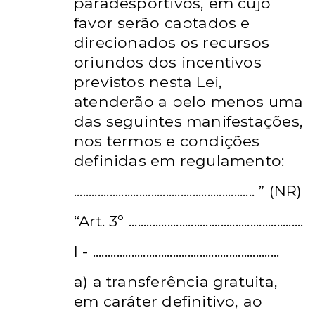
paradesportivos, em cujo
favor serão captados e
direcionados os recursos
oriundos dos incentivos
previstos nesta Lei,
atenderão a pelo menos uma
das seguintes manifestações,
nos termos e condições
definidas em regulamento:
............................................................. ” (NR)
“Art. 3º
...........................................................
I -
...............................................................
a) a transferência gratuita,
em caráter definitivo, ao