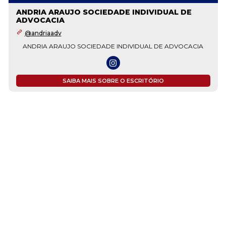
MESQUITA SOCIEDADE INDIVIDUAL DE
ADVOCACIA
www.mesquitaadvocacia.adv.br
IA
No Mesquita Sociedade de Advocacia, acreditamos que cada client
merece uma solução jurídica personalizada, eficiente e acessível.
Somos um escritório especializado em Direito Civil e Trabalhista,
comprometido em atender empresas e particulares com excelênci
e inovação. Nossa fundadora, Dra. Mila...
SAIBA MAIS SOBRE O ESCRITÓRIO