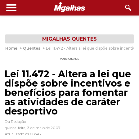
MIGALHAS QUENTES
Home
>
Quentes
>
Lei 11.472 - Altera a lei que dispõe sobre incentiv
PUBLICIDADE
Lei 11.472 - Altera a lei que
dispõe sobre incentivos e
benefícios para fomentar
as atividades de caráter
desportivo
Da Redação
quinta-feira, 3 de maio de 2007
Atualizado às 08:48