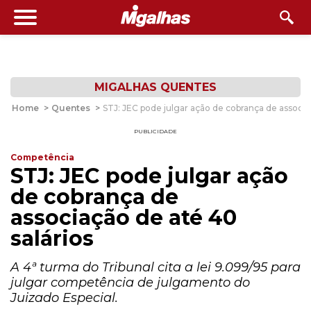
MIGALHAS QUENTES
Home
>
Quentes
>
STJ: JEC pode julgar ação de cobrança de associa
PUBLICIDADE
Competência
STJ: JEC pode julgar ação
de cobrança de
associação de até 40
salários
A 4ª turma do Tribunal cita a lei 9.099/95 para
julgar competência de julgamento do
Juizado Especial.