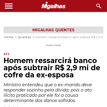
MIGALHAS QUENTES
Home
>
Quentes
>
Homem ressarcirá banco após subtrair R$ 2,9 mi 
PUBLICIDADE
STJ
Homem ressarcirá banco
após subtrair R$ 2,9 mi de
cofre da ex-esposa
Ministro entendeu que o ex-marido deve
responder sozinho pela dívida, pois o ato
ilícito praticado por ele foi a causa
determinante dos danos sofridos.