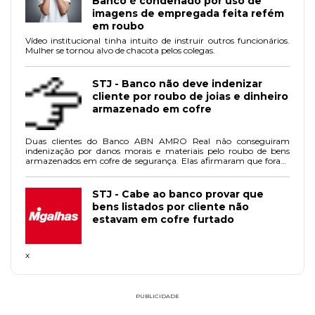
Banco é condenado por uso de
imagens de empregada feita refém
em roubo
Vídeo institucional tinha intuito de instruir outros funcionários.
Mulher se tornou alvo de chacota pelos colegas.
STJ - Banco não deve indenizar
cliente por roubo de joias e dinheiro
armazenado em cofre
Duas clientes do Banco ABN AMRO Real não conseguiram
indenização por danos morais e materiais pelo roubo de bens
armazenados em cofre de segurança. Elas afirmaram que foram
roubados US$ 60 mil em espécie e joias no valor de US$ 562,44
mil. O pedido de indenização foi negado pela 4ª turma do STJ,
uma vez que o contrato de locação do cofre proibia
STJ - Cabe ao banco provar que
expressamente a guarda de moeda e joias.
bens listados por cliente não
estavam em cofre furtado
x
PUBLICIDADE