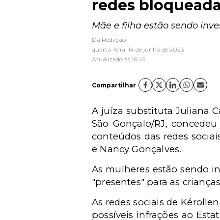
redes bloquead
Mãe e filha estão sendo inve
Da Redação
quarta-feira, 14 de junho de 2023
Atualizado às 16:45
Compartilhar
A juíza substituta
Juliana C
São Gonçalo/RJ,
concedeu 
conteúdos das redes sociai
e Nancy Gonçalves.
As mulheres estão sendo i
"presentes" para as crianç
As redes sociais de Kérolle
possíveis infrações ao Est