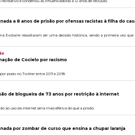
ecreativo e condenou as influenciadoras a 12 anos de reclusão.
nada a 8 anos de prisão por ofensas racistas à filha do cas
a Ewbank ressaltaram ser uma decisão histórica, sendo a primeira vez que
ão
ação de Cocielo por racismo
 por posts no Twitter entre 2011 e 2018.
são de blogueira de 73 anos por restrição à internet
o ao uso da internet seria mais efetiva do que a prisão.
nada por zombar de curso que ensina a chupar laranja