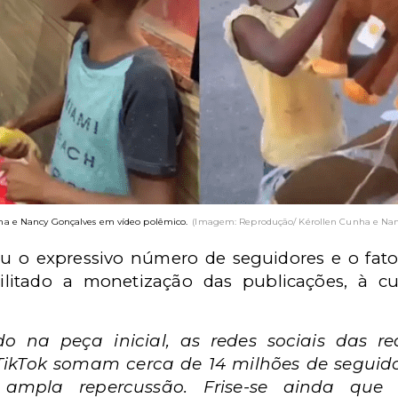
ha e Nancy Gonçalves em vídeo polêmico.
(Imagem: Reprodução/ Kérollen Cunha e Nan
cou o expressivo número de seguidores e o fat
litado a monetização das publicações, à cu
 na peça inicial, as redes sociais das re
TikTok somam cerca de 14 milhões de seguido
m ampla repercussão. Frise-se ainda qu