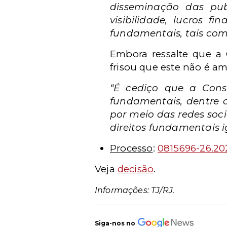
disseminação das pub
visibilidade, lucros f
fundamentais, tais co
Embora ressalte que a C
frisou que este não é amp
“É cediço que a Const
fundamentais, dentre os
por meio das redes soci
direitos fundamentais
Processo
:
0815696-26.20
Veja
decisão
.
Informações: TJ/RJ.
Siga-nos no