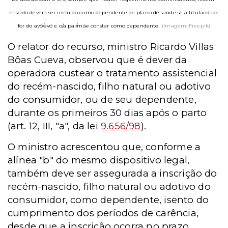
nascido deverá ser incluído como dependente de plano de saúde se a titularidade
for do avô/avó e o/a pai/mãe constar como dependente.
(Imagem: Freepik)
O relator do recurso, ministro Ricardo Villas
Bôas Cueva, observou que é dever da
operadora custear o tratamento assistencial
do recém-nascido, filho natural ou adotivo
do consumidor, ou de seu dependente,
durante os primeiros 30 dias após o parto
(art. 12, III, "a", da lei
9.656/98
).
O ministro acrescentou que, conforme a
alínea "b" do mesmo dispositivo legal,
também deve ser assegurada a inscrição do
recém-nascido, filho natural ou adotivo do
consumidor, como dependente, isento do
cumprimento dos períodos de carência,
desde que a inscrição ocorra no prazo