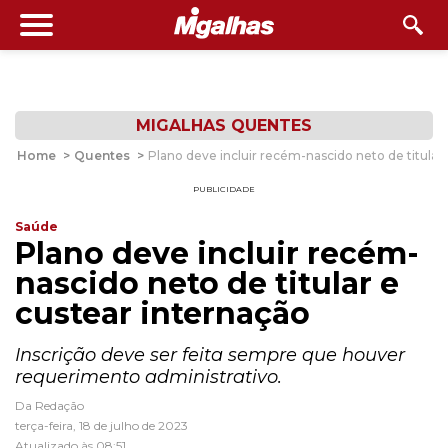
MIGALHAS QUENTES
Home
>
Quentes
>
Plano deve incluir recém-nascido neto de titular
PUBLICIDADE
Saúde
Plano deve incluir recém-
nascido neto de titular e
custear internação
Inscrição deve ser feita sempre que houver
requerimento administrativo.
Da Redação
terça-feira, 18 de julho de 2023
Atualizado às 08:51