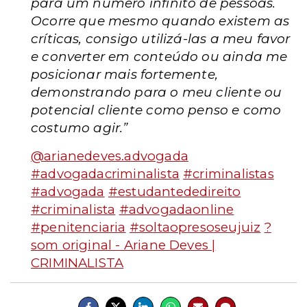
para um número infinito de pessoas.
Ocorre que mesmo quando existem as
críticas, consigo utilizá-las a meu favor
e converter em conteúdo ou ainda me
posicionar mais fortemente,
demonstrando para o meu cliente ou
potencial cliente como penso e como
costumo agir.”
@arianedeves.advogada
#advogadacriminalista
#criminalistas
#advogada
#estudantededireito
#criminalista
#advogadaonline
#penitenciaria
#soltaopresoseujuiz
?
som original - Ariane Deves |
CRIMINALISTA