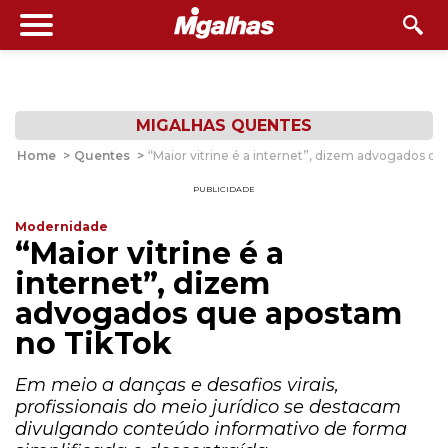
MIGALHAS QUENTES
Home
>
Quentes
>
“Maior vitrine é a internet”, dizem advogados q
PUBLICIDADE
Modernidade
“Maior vitrine é a
internet”, dizem
advogados que apostam
no TikTok
Em meio a danças e desafios virais,
profissionais do meio jurídico se destacam
divulgando conteúdo informativo de forma