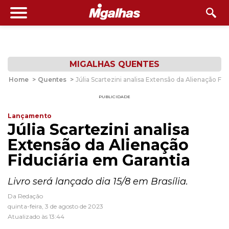
MIGALHAS QUENTES
Home
>
Quentes
>
Júlia Scartezini analisa Extensão da Alienação Fid
PUBLICIDADE
Lançamento
Júlia Scartezini analisa
Extensão da Alienação
Fiduciária em Garantia
Livro será lançado dia 15/8 em Brasília.
Da Redação
quinta-feira, 3 de agosto de 2023
Atualizado às 13:44