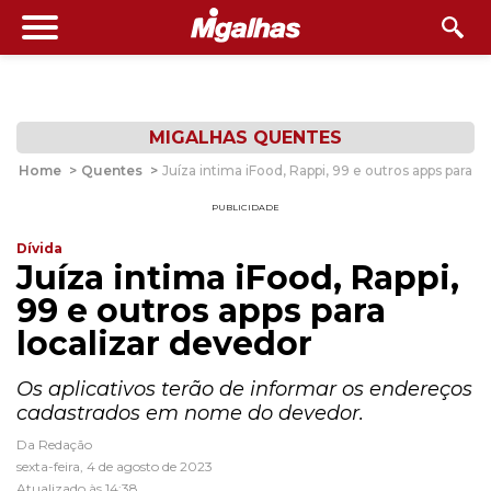
MIGALHAS QUENTES
Home
>
Quentes
>
Juíza intima iFood, Rappi, 99 e outros apps para l
PUBLICIDADE
Dívida
Juíza intima iFood, Rappi,
99 e outros apps para
localizar devedor
Os aplicativos terão de informar os endereços
cadastrados em nome do devedor.
Da Redação
sexta-feira, 4 de agosto de 2023
Atualizado às 14:38