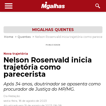
MIGALHAS QUENTES
Home
>
Quentes
>
Nelson Rosenvald inicia trajetória como pareceris
PUBLICIDADE
Nova trajetória
Nelson Rosenvald inicia
trajetória como
parecerista
Após 34 anos, doutrinador se aposenta como
procurador de Justiça do MP/MG.
Da Redação
sexta-feira, 18 de agosto de 2023
Atualizado em 19 de agosto de 2023 08:08