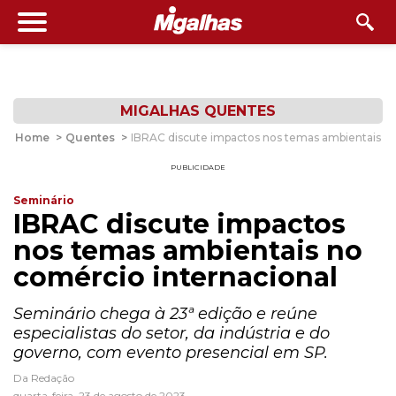
MIGALHAS QUENTES
Home
>
Quentes
>
IBRAC discute impactos nos temas ambientais no
PUBLICIDADE
Seminário
IBRAC discute impactos
nos temas ambientais no
comércio internacional
Seminário chega à 23ª edição e reúne
especialistas do setor, da indústria e do
governo, com evento presencial em SP.
Da Redação
quarta-feira, 23 de agosto de 2023