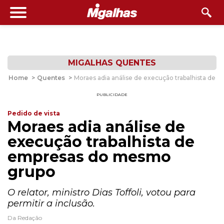
MIGALHAS QUENTES
Home
>
Quentes
>
Moraes adia análise de execução trabalhista de
PUBLICIDADE
Pedido de vista
Moraes adia análise de
execução trabalhista de
empresas do mesmo
grupo
O relator, ministro Dias Toffoli, votou para
permitir a inclusão.
Da Redação