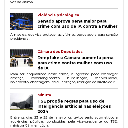
voz da vítima.
Violência psicológica
Senado aprova pena maior para
crime com uso de IA contra a mulher
A medida, que visa proteger as vítimas, segue agora para sanção
presidencial.
Câmara dos Deputados
Deepfakes: Câmara aumenta pena
para crime contra mulher com uso
de IA
Para ser enquadrado nesse crime, o agressor pode empregar
ameaça, constrangimento, humilhação, manipulação,
isolamento, chantagem, ridicularização, restrição do direito de ir e
vir ou qualquer outro método que prejudique a saúde psicológica
e a autodeterminação da mulher.
Minuta
TSE propõe regras para uso de
inteligência artificial nas eleições
2024
Entre os dias 23 e 25 de janeiro, os textos serão submetidos a
audiências públicas, conduzidas pela vice-presidente do TSE,
ministra Cármen Lúcia.