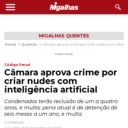
MIGALHAS QUENTES
Home
>
Quentes
>
Câmara aprova crime por criar nudes com inteligên
PUBLICIDADE
Código Penal
Câmara aprova crime por
criar nudes com
inteligência artificial
Condenados terão reclusão de um a quatro
anos, e multa; pena atual é de detenção de
seis meses a um ano, e multa.
Da Redação
sexta-feira, 8 de dezembro de 2023