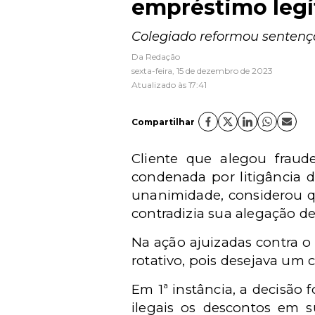
empréstimo leg
Colegiado reformou sentença
Da Redação
sexta-feira, 15 de dezembro de 2023
Atualizado às 17:41
Compartilhar
Cliente que alegou fraud
condenada por litigância d
unanimidade, considerou q
contradizia sua alegação d
Na ação ajuizadas contra o 
rotativo, pois desejava um 
Em 1ª instância, a decisão f
ilegais os descontos em 