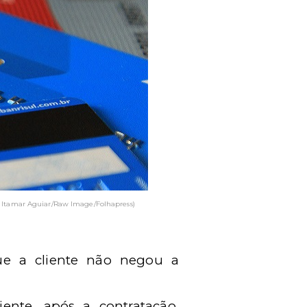
Itamar Aguiar/Raw Image/Folhapress)
ue a cliente não negou a
ente, após a contratação,