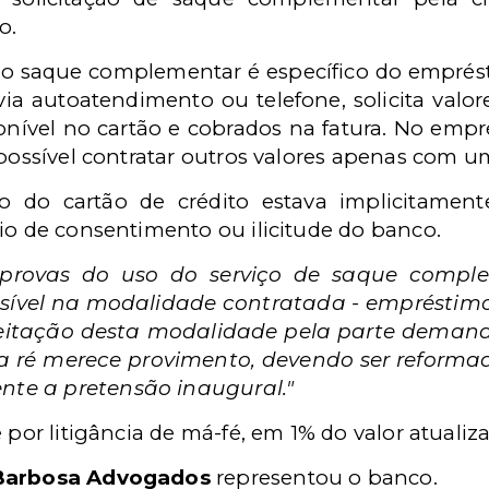
o.
 o saque complementar é específico do emprés
 via autoatendimento ou telefone, solicita valor
ponível no cartão e cobrados na fatura. No emp
o possível contratar outros valores apenas com
 do cartão de crédito estava implicitament
io de consentimento ou ilicitude do banco.
 provas do uso do serviço de saque complem
sível na modalidade contratada - empréstimo
aceitação desta modalidade pela parte deman
ira ré merece provimento, devendo ser reform
nte a pretensão inaugural."
e por litigância de má-fé, em 1% do valor atuali
Barbosa Advogados
representou o banco.