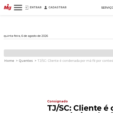
ENTRAR
CADASTRAR
SERVIÇ
quinta-feira, 6 de agosto de 2026
Home
>
Quentes
>
TJ/SC: Cliente é condenada por má-fé por conte
Consignado
TJ/SC: Cliente é