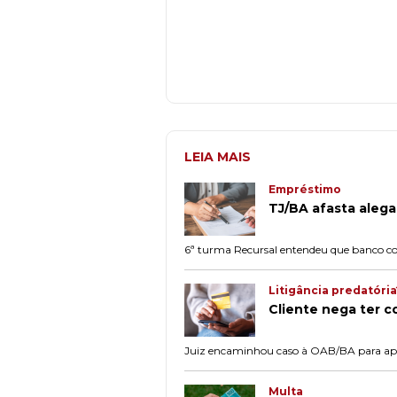
LEIA MAIS
Empréstimo
TJ/BA afasta aleg
6ª turma Recursal entendeu que banco co
Litigância predatória
Cliente nega ter 
Juiz encaminhou caso à OAB/BA para apura
Multa