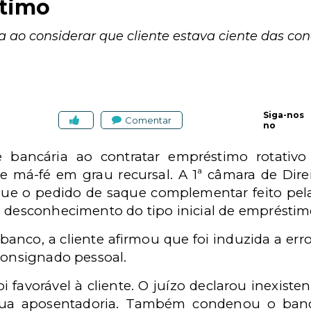
ítimo
 ao considerar que cliente estava ciente das con
Siga-nos
Comentar
no
e bancária ao contratar empréstimo rotati
e má-fé em grau recursal. A 1ª câmara de Dire
ue o pedido de saque complementar feito pela 
e desconhecimento do tipo inicial de emprésti
banco, a cliente afirmou que foi induzida a er
consignado pessoal.
oi favorável à cliente. O juízo declarou inexist
sua aposentadoria. Também condenou o banc