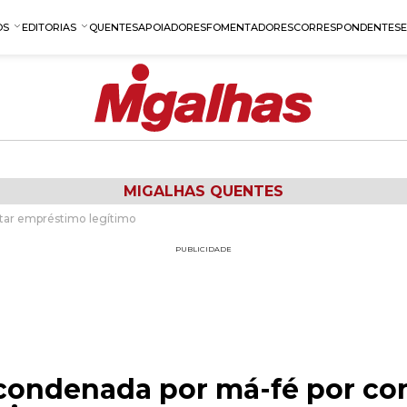
OS
EDITORIAS
QUENTES
APOIADORES
FOMENTADORES
CORRESPONDENTES
MIGALHAS QUENTES
star empréstimo legítimo
PUBLICIDADE
 condenada por má-fé por co