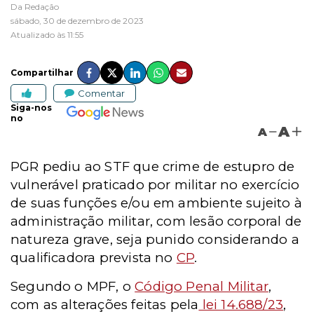
Da Redação
sábado, 30 de dezembro de 2023
Atualizado às 11:55
Compartilhar
Comentar
Siga-nos
no
A
A
PGR pediu ao STF que crime de estupro de
vulnerável praticado por militar no exercício
de suas funções e/ou em ambiente sujeito à
administração militar, com lesão corporal de
natureza grave, seja punido considerando a
qualificadora prevista no
CP
.
Segundo o MPF, o
Código Penal Militar
,
com as alterações feitas pela
lei 14.688/23
,