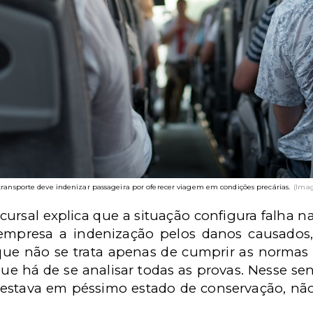
ransporte deve indenizar passageira por oferecer viagem em condições precárias.
(Ima
ecursal explica que a situação configura falha n
empresa a indenização pelos danos causados,
que não se trata apenas de cumprir as normas
que há de se analisar todas as provas. Nesse sen
estava em péssimo estado de conservação, nã