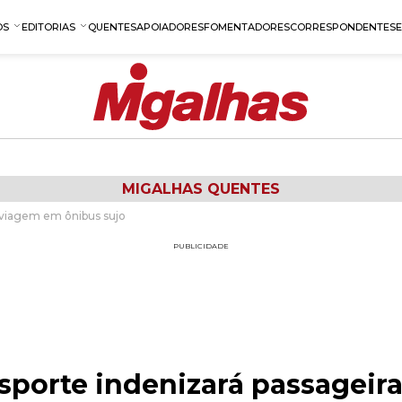
OS
EDITORIAS
QUENTES
APOIADORES
FOMENTADORES
CORRESPONDENTES
MIGALHAS QUENTES
 viagem em ônibus sujo
PUBLICIDADE
sporte indenizará passageir