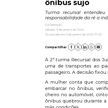
ônibus sujo
Turma recursal entendeu
responsabilidade da ré a in
Da Redação
sábado, 6 de janeiro de 2024
Atualizado em 5 de janeiro de 2024 17:05
Compartilhar
A 2ª turma Recursal dos J
uma de transportes ao pa
passageiro. A decisão fixou
A mulher conta que compr
embarcar no ônibus, verif
cheiro no automóvel, cinto
ônibus quebrou durante a
más condições.