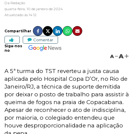
Da Redação
quarta-feira, 10 de janeiro de 2024
Atualizado às 14:12
Compartilhar
Comentar
Siga-nos
no
A
A
A 5ª turma do TST reverteu a justa causa
aplicada pelo Hospital Copa D’Or, no Rio de
Janeiro/RJ, a técnica de suporte demitida
por deixar o posto de trabalho para assistir à
queima de fogos na praia de Copacabana.
Apesar de reconhecer o ato de indisciplina,
por maioria, o colegiado entendeu que
houve desproporcionalidade na aplicação
da pena.